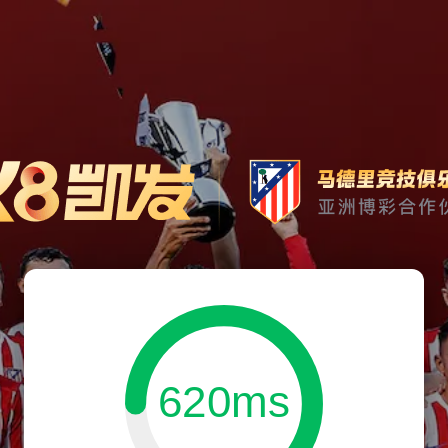
620ms