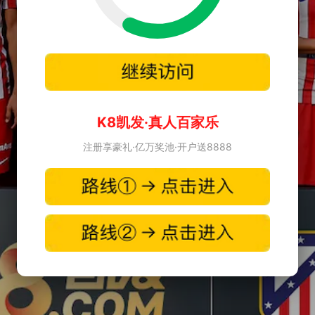
K8凯发·真人百家乐
注册享豪礼·亿万奖池·开户送8888